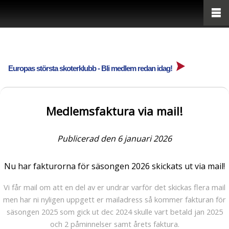
Europas största skoterklubb - Bli medlem redan idag!
Medlemsfaktura via mail!
Publicerad den 6 januari 2026
Nu har fakturorna för säsongen 2026 skickats ut via mail!
Vi får mail om att en del av er undrar varför det skickas flera mail
men har ni nyligen uppgett er mailadress så kommer fakturan för
säsongen 2025 som gick ut dec 2024 skulle vart betald jan 2025
och 2 påminnelser samt årets faktura.