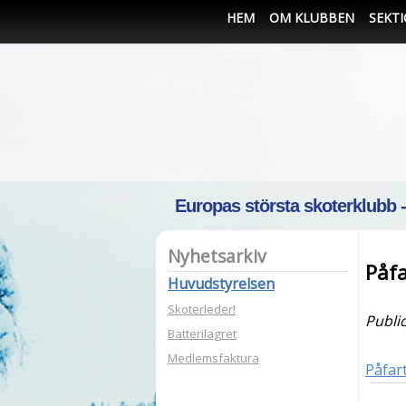
HEM
OM KLUBBEN
SEKT
Europas största skoterklubb 
Nyhetsarkiv
Påfa
Huvudstyrelsen
Skoterleder!
Publi
Batterilagret
Medlemsfaktura
Påfar