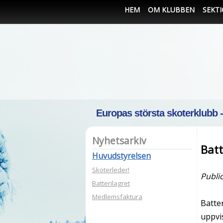
HEM
OM KLUBBEN
SEKT
Europas största skoterklubb 
Nyhetsarkiv
Batt
Huvudstyrelsen
Skoterleder!
Publi
Batterilagret
Medlemsfaktura
Batte
uppvi