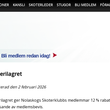
IONER
KANSLI
SKOTERLEDER
STUGOR
BLI MEDLEM
FÖRA
- Bli medlem redan idag!
erilagret
cerad den 2 februari 2026
rilagret ger Nolaskogs Skoterklubbs medlemmar 12 % rabatt
sande av medlemsbevis.