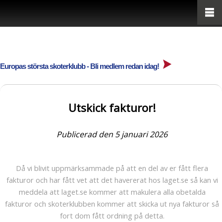
Europas största skoterklubb - Bli medlem redan idag!
Utskick fakturor!
Publicerad den 5 januari 2026
Då vi blivit uppmärksammade på att en del av er fått flera
fakturor och har fått vet att det havererat hos laget.se så kan vi
meddela att laget.se kommer att makulera alla obetalda
fakturor och skoterklubben kommer att skicka ut nya fakturor så
fort dom fått ordning på detta.