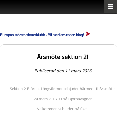
Europas största skoterklubb - Bli medlem redan idag!
Årsmöte sektion 2!
Publicerad den 11 mars 2026
Sektion 2 Björna, Långviksmon inbjuder härmed till Årsmöte!
24 mars kl 18.00 på Björnavagnar
Välkommen vi bjuder på fika!