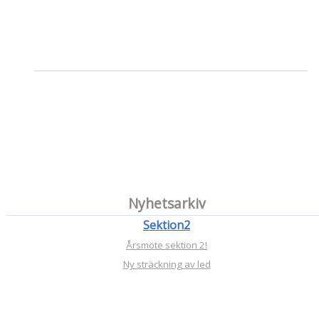
Nyhetsarkiv
Sektion2
Årsmöte sektion 2!
Ny sträckning av led