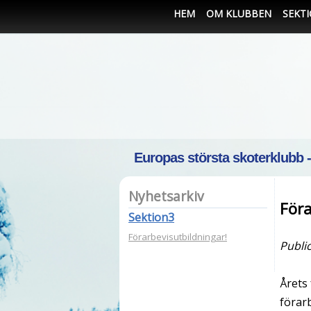
HEM
OM KLUBBEN
SEKT
Europas största skoterklubb 
Nyhetsarkiv
Föra
Sektion3
Förarbevisutbildningar!
Publi
Årets 
förarb