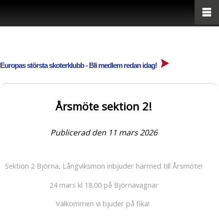
Europas största skoterklubb - Bli medlem redan idag!
Årsmöte sektion 2!
Publicerad den 11 mars 2026
Sektion 2 Björna, Långviksmon inbjuder härmed till Årsmöte!
24 mars kl 18.00 på Björnavagnar
Välkommen vi bjuder på fika!