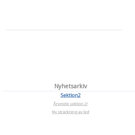
Nyhetsarkiv
Sektion2
Årsmöte sektion 2!
Ny sträckning av led