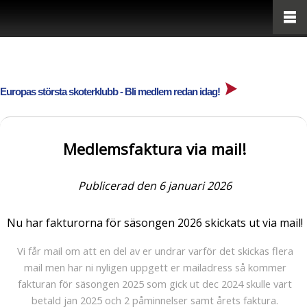
Europas största skoterklubb - Bli medlem redan idag!
Medlemsfaktura via mail!
Publicerad den 6 januari 2026
Nu har fakturorna för säsongen 2026 skickats ut via mail!
Vi får mail om att en del av er undrar varför det skickas flera
mail men har ni nyligen uppgett er mailadress så kommer
fakturan för säsongen 2025 som gick ut dec 2024 skulle vart
betald jan 2025 och 2 påminnelser samt årets faktura.