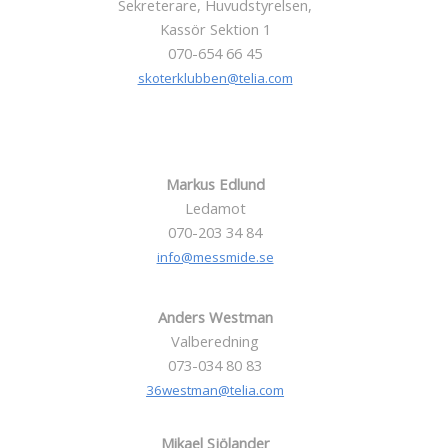
Sekreterare, Huvudstyrelsen,
Kassör Sektion 1
070-654 66 45
skoterklubben@telia.com
Markus Edlund
Ledamot
070-203 34 84
info@messmide.se
Anders Westman
Valberedning
073-034 80 83
36westman@telia.com
Mikael Sjölander