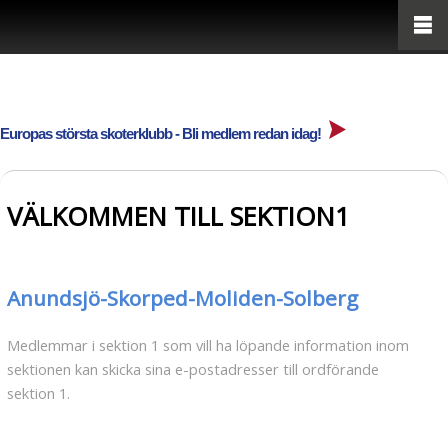
Europas största skoterklubb - Bli medlem redan idag!
VÄLKOMMEN TILL SEKTION1
Anundsjö-Skorped-Moliden-Solberg
Medlemmar i sektion 1 som vill ha löpande information inom
sektionen kan skicka sina e-postadresser till ordförande
sektion 1.