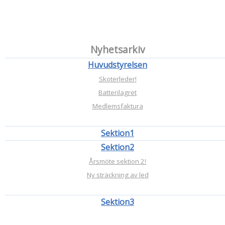
Nyhetsarkiv
Huvudstyrelsen
Skoterleder!
Batterilagret
Medlemsfaktura
Sektion1
Sektion2
Årsmöte sektion 2!
Ny sträckning av led
Sektion3
Förarbevisutbildningar!